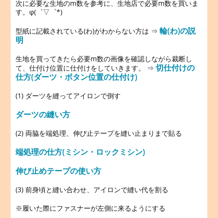
次に必要な生地のm数を参考に、生地店で必要m数を買いま
す。φ(゜▽゜*)
輪(わ)の説
型紙に記載されている(わ)がわからない方は ⇒
明
生地を買ってきたら必要m数の画像を確認しながら裁断し
切仕付けの
て、仕付け位置に仕付けをしていきます。 ⇒
仕方(ダーツ・ボタン位置の仕付け)
(1) ダーツを縫ってアイロンで倒す
ダーツの縫い方
(2) 両脇を端処理、伸び止テープを縫い止まりまで貼る
端処理の仕方(ミシン・ロックミシン)
伸び止めテープの使い方
(3) 前身頃と縫い合わせ、アイロンで縫い代を割る
※履いた際にファスナーが左側に来るようにする