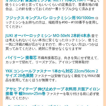
一番よく
使うミシン針と言ってもいいくらいの定番品で、普通生地の場
合は、この針を使っておくのが一番トラブル少なく済みます
フジックス キングスパン ロックミシン用 90/1000m
ロ
ックミシンをお持ちの方は、端処理を#90～#100番手を使用し
てください
JUKI オーバーロックミシン MO-50eN 2本針4本糸
昔で
は考えられないくらい本当に安くなったロックミシン、使うと
一気に洋裁の幅が広がりますので、持っていない方はいつかは
買ってみてください。絶対に手放せなくなりますW
バイリーン 接着芯
不織布接着芯は、向きを気にせず使えて、
カッターで切れて、リーズナブル。アイロンで簡単取付!
YKK コンシールファスナー 1本から対応 22cm/56cm 2
サイズ 28色展開
ファスナーは安物ではなく最低でもYKKの製
品を使用しておくほうが無難です。
アサヒ アイテープ 伸び止めテープ 衣料用 片面アイロン
接着 平 幅9mm×25m巻
ファスナーを取り付ける前に必ず使
用してください