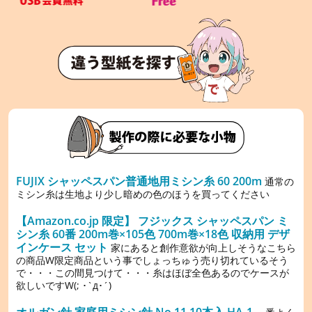
FUJIX シャッペスパン普通地用ミシン糸 60 200m
通常の
ミシン糸は生地より少し暗めの色のほうを買ってください
【Amazon.co.jp 限定】 フジックス シャッペスパン ミ
シン糸 60番 200m巻×105色 700m巻×18色 収納用 デザ
インケース セット
家にあると創作意欲が向上しそうなこちら
の商品W限定商品という事でしょっちゅう売り切れているそう
で・・・この間見つけて・・・糸はほぼ全色あるのでケースが
欲しいですW(; ･`д･´)
オルガン針 家庭用ミシン針 No.11 10本入 HA-1