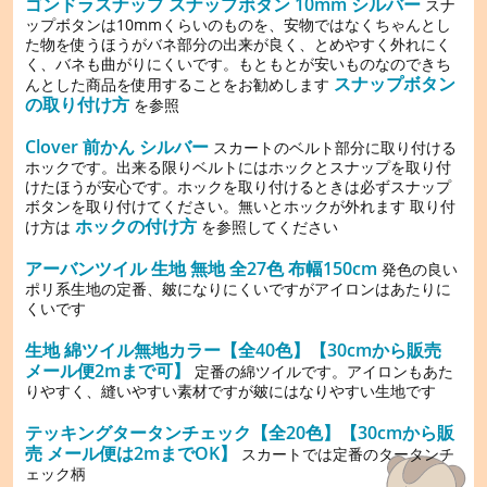
ゴンドラスナップ スナップボタン 10mm シルバー
スナ
ップボタンは10mmくらいのものを、安物ではなくちゃんとし
た物を使うほうがバネ部分の出来が良く、とめやすく外れにく
く、バネも曲がりにくいです。もともとが安いものなのできち
スナップボタン
んとした商品を使用することをお勧めします
の取り付け方
を参照
Clover 前かん シルバー
スカートのベルト部分に取り付ける
ホックです。出来る限りベルトにはホックとスナップを取り付
けたほうが安心です。ホックを取り付けるときは必ずスナップ
ボタンを取り付けてください。無いとホックが外れます 取り付
ホックの付け方
け方は
を参照してください
アーバンツイル 生地 無地 全27色 布幅150cm
発色の良い
ポリ系生地の定番、皴になりにくいですがアイロンはあたりに
くいです
生地 綿ツイル無地カラー【全40色】【30cmから販売
メール便2mまで可】
定番の綿ツイルです。アイロンもあた
りやすく、縫いやすい素材ですが皴にはなりやすい生地です
テッキングタータンチェック【全20色】【30cmから販
売 メール便は2mまでOK】
スカートでは定番のタータンチ
ェック柄