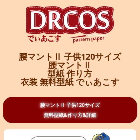
腰マントⅡ 子供120サイズ
腰マントⅡ
型紙 作り方
衣装 無料型紙 でぃあこす
腰マントⅡ 子供120サイズ
無料型紙&作り方&詳細