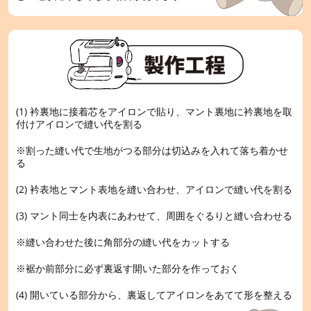
(1) 衿裏地に接着芯をアイロンで貼り、マント裏地に衿裏地を取
付けアイロンで縫い代を割る
※割った縫い代で生地がつる部分は切込みを入れて落ち着かせ
る
(2) 衿表地とマント表地を縫い合わせ、アイロンで縫い代を割る
(3) マント同士を内表にあわせて、周囲をぐるりと縫い合わせる
※縫い合わせた後に角部分の縫い代をカットする
※裾か前部分に必ず裏返す開いた部分を作っておく
(4) 開いている部分から、裏返してアイロンをあてて形を整える