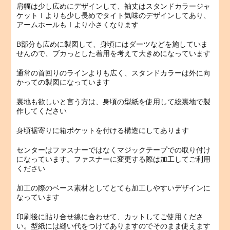
肩幅は少し広めにデザインして、袖丈はスタンドカラージャ
ケットⅠよりも少し長めでタイト気味のデザインしてあり、
アームホールもⅠより小さくなります
B部分も広めに製図して、身頃にはダーツなどを施していま
せんので、ブカっとした着用を考えて大きめになっています
通常の首回りのラインよりも広く、スタンドカラーは外に向
かっての製図になっています
裏地も欲しいと言う方は、身頃の型紙を使用して総裏地で製
作してください
身頃裾寄りに箱ポケットを付ける構造にしてあります
センターはファスナーではなくマジックテープでの取り付け
になっています。ファスナーに変更する際は加工してご利用
ください
加工の際のベース素材としてとても加工しやすいデザインに
なっています
印刷後に貼り合せ線に合わせて、カットしてご使用くださ
い。型紙には縫い代をつけてありますのでそのまま使えます