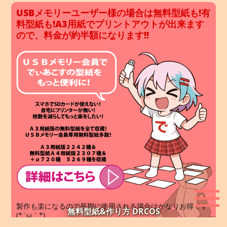
USBメモリーユーザー様の場合は無料型紙も!有
料型紙も!A3用紙でプリントアウトが出来ます
ので、料金が約半額になります!!
製作も楽になるので長期に使用される場合はかなりお得です
無料型紙&作り方 DRCOS
(*´ω｀*)