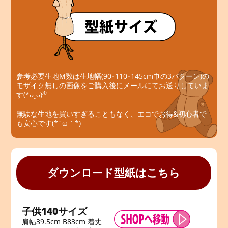
参考必要生地M数は生地幅(90･110･145cm巾の3パターン)の
モザイク無しの画像をご購入後にメールにてお送りしていま
す(*ᴗˬᴗ)⁾⁾⁾
無駄な生地を買いすぎることもなく、エコでお得&初心者で
も安心です(*´ω｀*)
ダウンロード型紙はこちら
子供140サイズ
肩幅39.5cm B83cm 着丈