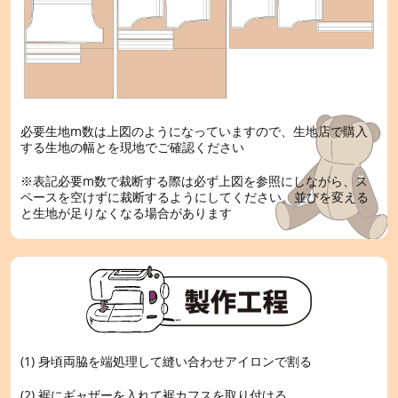
必要生地m数は上図のようになっていますので、生地店で購入
する生地の幅とを現地でご確認ください
※表記必要m数で裁断する際は必ず上図を参照にしながら、ス
ペースを空けずに裁断するようにしてください。並びを変える
と生地が足りなくなる場合があります
(1) 身頃両脇を端処理して縫い合わせアイロンで割る
(2) 裾にギャザーを入れて裾カフスを取り付ける