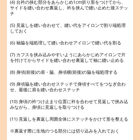
(4) 台衿の挟む部分をあらかじめ1cm折り形をつけてから、
サイドを縫い合わせ裏返し、衿を挟んで縫い止めた後ステッ
チ
(5) 見返しを縫い合わせて、縫い代をアイロンで割り端処理
しておく
(6) 袖脇を端処理して縫い合わせアイロンで縫い代を割る
(7) カフスを挟み込みやすいようにあらかじめアイロンで片
を付けてからサイドを縫い合わせ裏返して袖に縫い止める
(8) 身頃(前後)の肩・脇、身頃横(前後)の脇を端処理する
(9) 身頃脇を縫い合わせステッチで身頃すべてをつなぎ合わ
せ、最後に肩を縫い合わせステッチ
(10) 身頃の衿つけ止まり位置に衿を合わせて見返しで挟み込
みながら、身頃に見返しを取りつける
(11) 見返しを裏返し周囲全体にステッチをかけて形を整える
※裏返す際に生地のつる部分には切り込みを入れておく