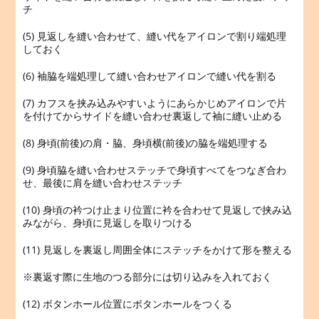
チ
(5) 見返しを縫い合わせて、縫い代をアイロンで割り端処理
しておく
(6) 袖脇を端処理して縫い合わせアイロンで縫い代を割る
(7) カフスを挟み込みやすいようにあらかじめアイロンで片
を付けてからサイドを縫い合わせ裏返して袖に縫い止める
(8) 身頃(前後)の肩・脇、身頃横(前後)の脇を端処理する
(9) 身頃脇を縫い合わせステッチで身頃すべてをつなぎ合わ
せ、最後に肩を縫い合わせステッチ
(10) 身頃の衿つけ止まり位置に衿を合わせて見返しで挟み込
みながら、身頃に見返しを取りつける
(11) 見返しを裏返し周囲全体にステッチをかけて形を整える
※裏返す際に生地のつる部分には切り込みを入れておく
(12) ボタンホール位置にボタンホールをつくる