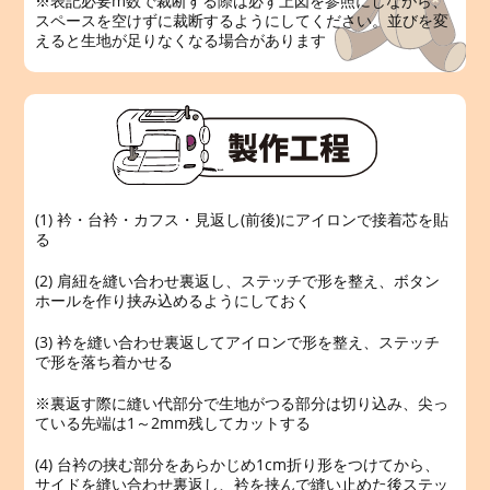
※表記必要m数で裁断する際は必ず上図を参照にしながら、
スペースを空けずに裁断するようにしてください。並びを変
えると生地が足りなくなる場合があります
(1) 衿・台衿・カフス・見返し(前後)にアイロンで接着芯を貼
る
(2) 肩紐を縫い合わせ裏返し、ステッチで形を整え、ボタン
ホールを作り挟み込めるようにしておく
(3) 衿を縫い合わせ裏返してアイロンで形を整え、ステッチ
で形を落ち着かせる
※裏返す際に縫い代部分で生地がつる部分は切り込み、尖っ
ている先端は1～2mm残してカットする
(4) 台衿の挟む部分をあらかじめ1cm折り形をつけてから、
サイドを縫い合わせ裏返し、衿を挟んで縫い止めた後ステッ