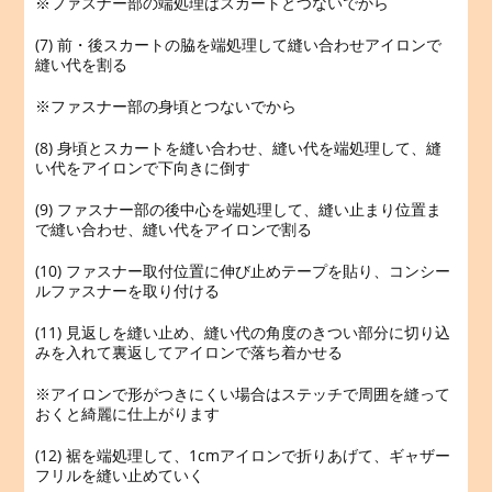
※ファスナー部の端処理はスカートとつないでから
(7) 前・後スカートの脇を端処理して縫い合わせアイロンで
縫い代を割る
※ファスナー部の身頃とつないでから
(8) 身頃とスカートを縫い合わせ、縫い代を端処理して、縫
い代をアイロンで下向きに倒す
(9) ファスナー部の後中心を端処理して、縫い止まり位置ま
で縫い合わせ、縫い代をアイロンで割る
(10) ファスナー取付位置に伸び止めテープを貼り、コンシー
ルファスナーを取り付ける
(11) 見返しを縫い止め、縫い代の角度のきつい部分に切り込
みを入れて裏返してアイロンで落ち着かせる
※アイロンで形がつきにくい場合はステッチで周囲を縫って
おくと綺麗に仕上がります
(12) 裾を端処理して、1cmアイロンで折りあげて、ギャザー
フリルを縫い止めていく