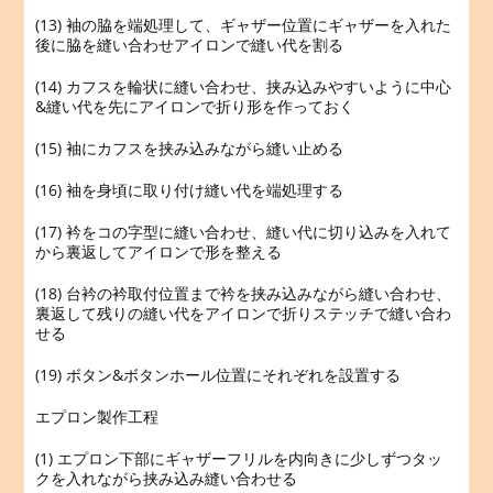
(13) 袖の脇を端処理して、ギャザー位置にギャザーを入れた
後に脇を縫い合わせアイロンで縫い代を割る
(14) カフスを輪状に縫い合わせ、挟み込みやすいように中心
&縫い代を先にアイロンで折り形を作っておく
(15) 袖にカフスを挟み込みながら縫い止める
(16) 袖を身頃に取り付け縫い代を端処理する
(17) 衿をコの字型に縫い合わせ、縫い代に切り込みを入れて
から裏返してアイロンで形を整える
(18) 台衿の衿取付位置まで衿を挟み込みながら縫い合わせ、
裏返して残りの縫い代をアイロンで折りステッチで縫い合わ
せる
(19) ボタン&ボタンホール位置にそれぞれを設置する
エプロン製作工程
(1) エプロン下部にギャザーフリルを内向きに少しずつタッ
クを入れながら挟み込み縫い合わせる