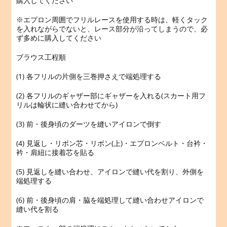
購入してください
※エプロン周囲でフリルレースを使用する時は、軽くタック
を入れながらでないと、レース部分が沿ってしまうので、必
ず多めに購入してください
ブラウス工程順
(1) 各フリルの片側を三巻押さえで端処理する
(2) 各フリルのギャザー部にギャザーを入れる(スカート用フ
リルは輪状に縫い合わせてから)
(3) 前・後身頃のダーツを縫いアイロンで倒す
(4) 見返し・リボン芯・リボン(上)・エプロンベルト・台衿・
衿・肩紐に接着芯を貼る
(5) 見返しを縫い合わせ、アイロンで縫い代を割り、外側を
端処理する
(6) 前・後身頃の肩・脇を端処理して縫い合わせアイロンで
縫い代を割る