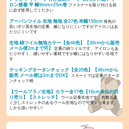
ロン接着 平 幅9mm×25m巻
ファスナーを取り付ける前
に必ず使用してください
アーバンツイル 生地 無地 全27色 布幅150cm
発色の
良いポリ系生地の定番、皴になりにくいですがアイロンはあ
たりにくいです
生地 綿ツイル無地カラー【全40色】【30cmから販売
メール便2mまで可】
定番の綿ツイルです。アイロンもあ
たりやすく、縫いやすい素材ですが皴にはなりやすい生地で
す
テッキングタータンチェック【全20色】【30cmから
販売 メール便は2mまでOK】
スカートでは定番のタータ
ンチェック柄
【ウールフラノ生地】カラー全17色【10cm単位の切
り売り】【ストレッチ】
ウール定番生地です。色数も多
く少しストレッチのあるウール生地なので可愛く出来ます。
しかも扱いやすい!