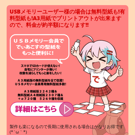
USBメモリーユーザー様の場合は無料型紙も!有
料型紙も!A3用紙でプリントアウトが出来ます
ので、料金が約半額になります!!
製作も楽になるので長期に使用される場合はかなりお得です
(*´ω｀*)