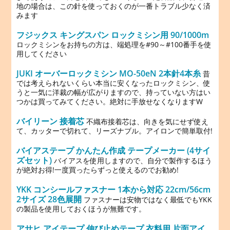
地の場合は、この針を使っておくのが一番トラブル少なく済
みます
フジックス キングスパン ロックミシン用 90/1000m
ロックミシンをお持ちの方は、端処理を#90～#100番手を使
用してください
JUKI オーバーロックミシン MO-50eN 2本針4本糸
昔
では考えられないくらい本当に安くなったロックミシン、使
うと一気に洋裁の幅が広がりますので、持っていない方はい
つかは買ってみてください。絶対に手放せなくなりますW
バイリーン 接着芯
不織布接着芯は、向きを気にせず使え
て、カッターで切れて、リーズナブル。アイロンで簡単取付!
バイアステープ かんたん作成 テープメーカー (4サイ
ズセット)
バイアスを使用しますので、自分で製作するほう
が絶対お得!一度買ったらずっと使えるのでお勧め!
YKK コンシールファスナー 1本から対応 22cm/56cm
2サイズ 28色展開
ファスナーは安物ではなく最低でもYKK
の製品を使用しておくほうが無難です。
アサヒ アイテープ 伸び止めテープ 衣料用 片面アイ