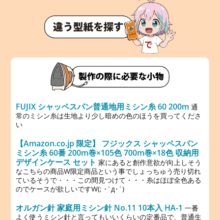
FUJIX シャッペスパン普通地用ミシン糸 60 200m
通
常のミシン糸は生地より少し暗めの色のほうを買ってくださ
い
【Amazon.co.jp 限定】 フジックス シャッペスパン
ミシン糸 60番 200m巻×105色 700m巻×18色 収納用
デザインケース セット
家にあると創作意欲が向上しそう
なこちらの商品W限定商品という事でしょっちゅう売り切れ
ているそうで・・・この間見つけて・・・糸はほぼ全色ある
のでケースが欲しいですW(; ･`д･´)
オルガン針 家庭用ミシン針 No.11 10本入 HA-1
一番
よく使うミシン針と言ってもいいくらいの定番品で、普通生