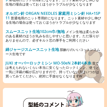
生地の場合は使っておくほうがトラブルが少なくなります
オルガン針 ORGAN NEEDLES 家庭用ミシン針 HA×1SP
11
普通地用のニット専用針になります。ニット素材や少し伸び
る生地の場合は使っておくほうがトラブルが少なくなります
スムースニット生地102cm巾/無地
メイン生地は柔らかみ
のある素材のほうが丸みを出しやすいと思います。ただ張りが
ありませんので、必ずキルト芯の厚手をご利用ください
綿ジャージスムースニット生地
肌触りのいいコットンスム
ース生地です
JUKI オーバーロックミシン MO-50eN 2本針4本糸
昔で
は考えられないくらい本当に安くなったロックミシン、使うと
一気に洋裁の幅が広がりますので、持っていない方はいつかは
買ってみてください。絶対に手放せなくなりますW