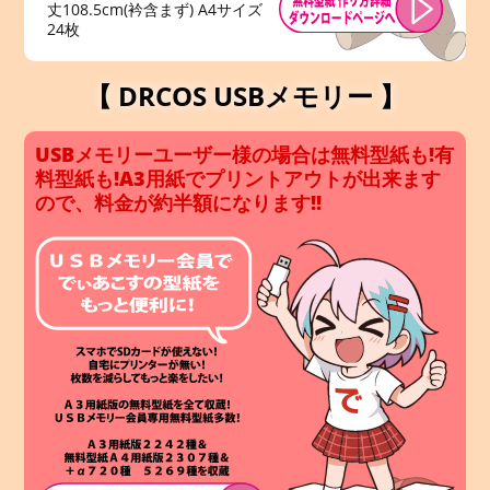
丈108.5cm(衿含まず) A4サイズ
24枚
【 DRCOS USBメモリー 】
USBメモリーユーザー様の場合は無料型紙も!有
料型紙も!A3用紙でプリントアウトが出来ます
ので、料金が約半額になります!!