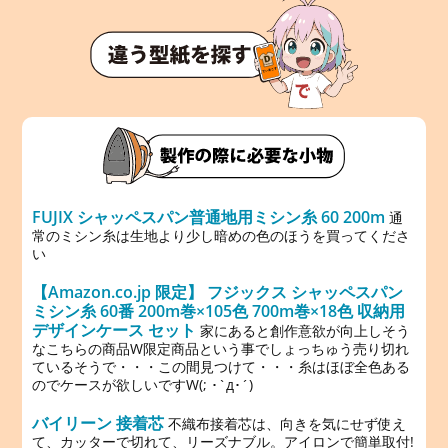
FUJIX シャッペスパン普通地用ミシン糸 60 200m
通
常のミシン糸は生地より少し暗めの色のほうを買ってくださ
い
【Amazon.co.jp 限定】 フジックス シャッペスパン
ミシン糸 60番 200m巻×105色 700m巻×18色 収納用
デザインケース セット
家にあると創作意欲が向上しそう
なこちらの商品W限定商品という事でしょっちゅう売り切れ
ているそうで・・・この間見つけて・・・糸はほぼ全色ある
のでケースが欲しいですW(; ･`д･´)
バイリーン 接着芯
不織布接着芯は、向きを気にせず使え
て、カッターで切れて、リーズナブル。アイロンで簡単取付!