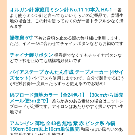
オルガン針 家庭用ミシン針 No.11 10本入 HA-1
一番
よく使うミシン針と言ってもいいくらいの定番品で、普通生
地の場合は、この針を使っておくのが一番トラブル少なく済
みます
揚巻房 6寸
下衿と身頃を止める際の飾り紐に使用します。
ただ、イメージに合わせてチャイナボタンなどもお勧めです
チャイナ飾りボタン
揚巻房でなくてもチャイナボタンな
どで下衿を止めても結構格好良いです
バイアステープ かんたん作成 テープメーカー (4サイ
ズセット)
バイアスを使用しますので、自分で製作するほう
が絶対お得!一度買ったらずっと使えるのでお勧め!
綿ブロード無地カラー【全24色-1】【30cmから販売
メール便3mまで】
柔らかみのある素材の場合はコットン
ブロードが定番です。アイロンはあたりやすく扱いやすい生
地です
アムンゼン 薄地 全43色 無地 紫 赤 ピンク系 布幅
150cm 50cm以上10cm単位販売
和風っぽい風合いのあ
る定番のアムンゼン生地です