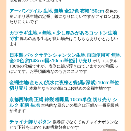
アーバンツイル 生地 無地 全27色 布幅150cm
発色の
良いポリ系生地の定番、皴になりにくいですがアイロンはあ
たりにくいです
カツラギ生地＜無地＞少し厚みがあるコットン生地
です
厚みのある生地が良い場合はこちらもありかとおもい
ます
日本製 バックサテンシャンタン生地 両面使用可 無地
全20色 約148cm幅×10cm単位計り売り
ポリエステル
100%の化繊ですが、表側に節が浮き出ていますので和風っ
ぽいです。お手頃価格なのもおススメです
金襴生地(金らん)流水に夜桜と蝶(黒/深紫) 10cm単位
切り売り
本格的なものの際にはお勧めの金襴生地です
京都西陣織 正絹 錦裂 桐鳳凰 10cm単位 切り売り シ
ルク 和柄 生地
本格的な風合いの場合は正絹が一番高級感
が出ます
チャイナ飾りボタン
揚巻房でなくてもチャイナボタンな
どで下衿を止めても結構格好良いです