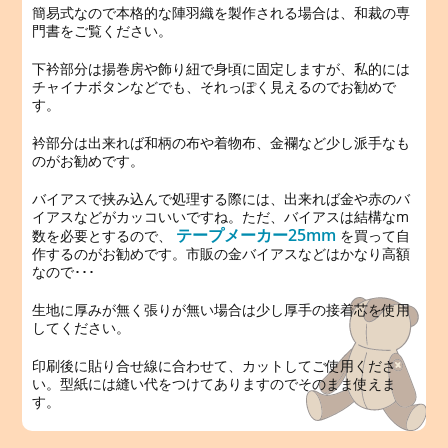
簡易式なので本格的な陣羽織を製作される場合は、和裁の専
門書をご覧ください。
下衿部分は揚巻房や飾り紐で身頃に固定しますが、私的には
チャイナボタンなどでも、それっぽく見えるのでお勧めで
す。
衿部分は出来れば和柄の布や着物布、金襴など少し派手なも
のがお勧めです。
バイアスで挟み込んで処理する際には、出来れば金や赤のバ
イアスなどがカッコいいですね。ただ、バイアスは結構なm
テープメーカー25mm
数を必要とするので、
を買って自
作するのがお勧めです。市販の金バイアスなどはかなり高額
なので･･･
生地に厚みが無く張りが無い場合は少し厚手の接着芯を使用
してください。
印刷後に貼り合せ線に合わせて、カットしてご使用くださ
い。型紙には縫い代をつけてありますのでそのまま使えま
す。