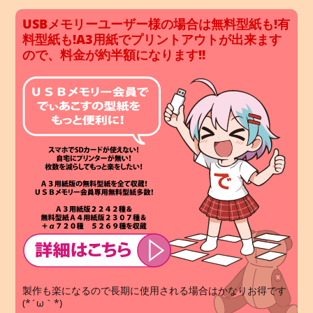
USBメモリーユーザー様の場合は無料型紙も!有
料型紙も!A3用紙でプリントアウトが出来ます
ので、料金が約半額になります!!
製作も楽になるので長期に使用される場合はかなりお得です
(*´ω｀*)