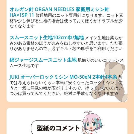
オルガン針 ORGAN NEEDLES 家庭用ミシン針
HA×1SP 11
普通地用のニット専用針になります。ニット素
材や少し伸びる生地の場合は使っておくほうがトラブルが少
なくなります
スムースニット生地102cm巾/無地
メイン生地は柔らか
みのある素材のほうが丸みを出しやすいと思います。ただ張
りがありませんので、必ずキルト芯の厚手をご利用ください
綿ジャージスムースニット生地
肌触りのいいコットンス
ムース生地です
JUKI オーバーロックミシン MO-50eN 2本針4本糸
昔
では考えられないくらい本当に安くなったロックミシン、使
うと一気に洋裁の幅が広がりますので、持っていない方はい
つかは買ってみてください。絶対に手放せなくなりますW